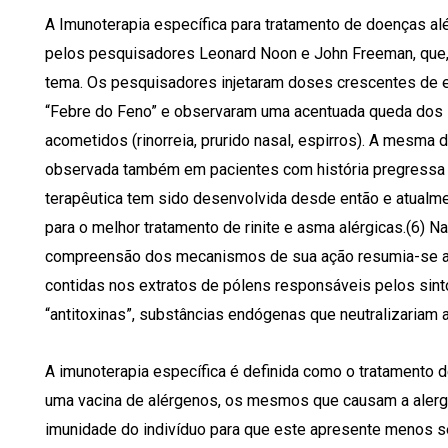
A Imunoterapia específica para tratamento de doenças alér
pelos pesquisadores Leonard Noon e John Freeman, que,
tema. Os pesquisadores injetaram doses crescentes de 
“Febre do Feno” e observaram uma acentuada queda dos s
acometidos (rinorreia, prurido nasal, espirros). A mesma 
observada também em pacientes com história pregress
terapêutica tem sido desenvolvida desde então e atualm
para o melhor tratamento de rinite e asma alérgicas.(6) N
compreensão dos mecanismos de sua ação resumia-se ao c
contidas nos extratos de pólens responsáveis pelos sin
“antitoxinas”, substâncias endó­genas que neutralizariam 
A imunoterapia específica é definida como o tratamento 
uma vacina de alérgenos, os mesmos que causam a alergia
imunidade do indivíduo para que este apresente menos se