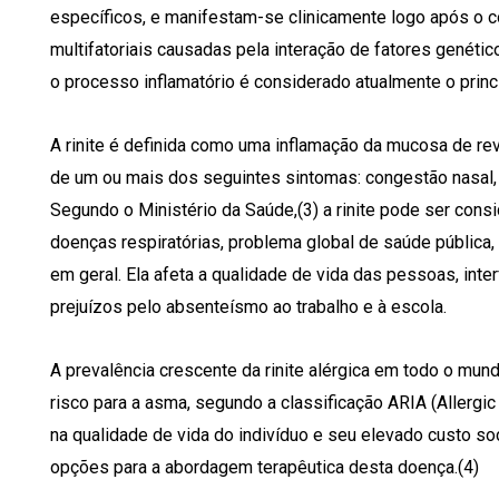
específicos, e manifestam-se clinicamente logo após o 
multifatoriais causadas pela inte­ração de fatores genéti
o processo inflamatório é considerado atualmente o princi
A rinite é definida como uma inflamação da mucosa de re
de um ou mais dos seguintes sintomas: congestão nasal, ri
Segundo o Ministério da Saúde,(3) a rinite pode ser cons
doenças respiratórias, problema global de saúde públic
em geral. Ela afeta a qualidade de vida das pessoas, inte
prejuízos pelo absenteísmo ao trabalho e à escola.
A prevalência crescente da rinite alérgica em todo o mu
risco para a asma, segundo a classificação ARIA (Allergic
na qualidade de vida do indivíduo e seu elevado custo s
opções para a abordagem terapêutica desta doença.(4)