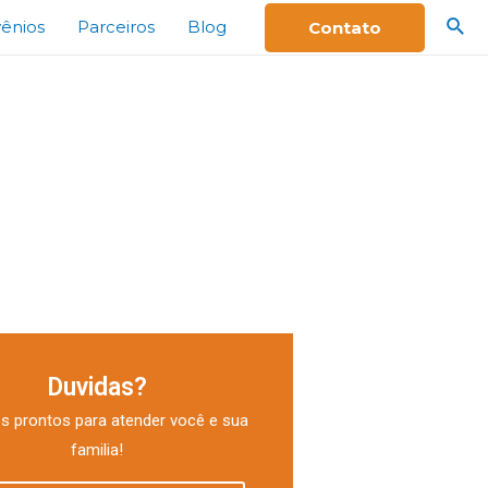
ênios
Parceiros
Blog
Contato
APIA
Duvidas?
 prontos para atender você e sua
familia!