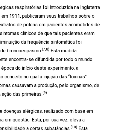
gicas respiratórias foi introduzida na Inglaterra
 em 1911, publicaram seus trabalhos sobre o
extratos de pólens em pacientes acometidos de
intomas clínicos de que tais pacientes eram
diminuição da frequência sintomática foi
(7,8)
a de broncoespasmo.
Esta medida
ente encontra-se difundida por todo o mundo
a época do início deste experimento, a
onceito no qual a injeção das “toxinas”
tomas causavam a produção, pelo organismo, de
(9)
a ação das primeiras.
de doenças alérgicas, realizado com base em
 em questão. Esta, por sua vez, eleva a
(10)
nsibilidade a certas substâncias.
Esta