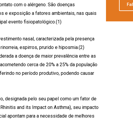
contato com o alérgeno. São doenças
Fa
cos e exposição a fatores ambientais, nas quais
pal evento fisiopatológico.(1)
vestimento nasal, caracterizada pela presença
norreia, espirros, prurido e hiposmia.(2)
iderada a doença de maior prevalência entre as
a, acometendo cerca de 20% a 25% da população
rferindo no período produtivo, podendo causar
ndo, designada pelo seu papel como um fator de
 Rhinitis and its Impact on Asthma), seu impacto
ocial apontam para a necessidade de melhores