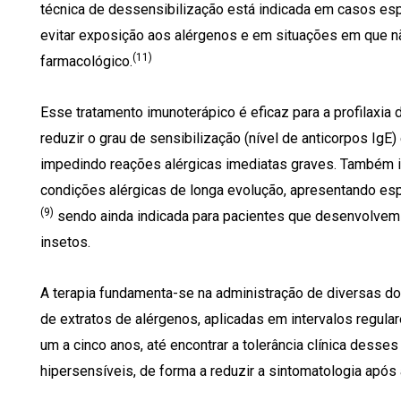
técnica de dessensibilização está indicada em casos es
evitar exposição aos alérgenos e em situações em que n
(11)
farmacológico.
Esse tratamento imunoterápico é eficaz para a pro­filaxia
reduzir o grau de sensibilização (nível de anticorpos IgE)
impedindo reações alérgicas imediatas graves. Também in
condições alérgicas de longa evolução, apresentando espe
(9)
sendo ainda indicada para pacientes que desenvolvem 
insetos.
A terapia fundamenta-se na administração de diversas do
de extratos de alérgenos, aplicadas em intervalos regula
um a cinco anos, até encontrar a tolerância clínica dess
hipersensíveis, de forma a reduzir a sintomatologia após