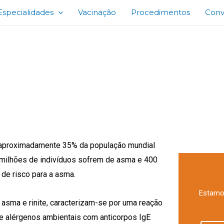
Especialidades
Vacinação
Procedimentos
Conv
EFICÁCIA DA IMUNOTER
 aproximadamente 35% da população mundial
 milhões de indivíduos sofrem de asma e 400
 de risco para a asma.
Estamos
 asma e rinite, caracterizam-se por uma reação
 de alérgenos ambientais com anticorpos IgE