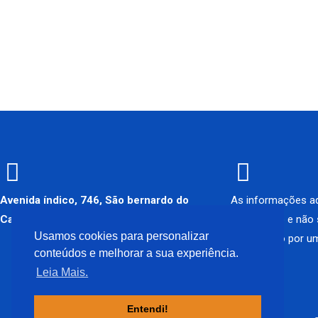
Avenida índico, 746, São bernardo do
As informações aq
Campo – SP
informativo e não
Usamos cookies para personalizar
diagnóstico por um
Como chegar
conteúdos e melhorar a sua experiência.
Leia Mais.
Entendi!