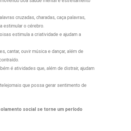
omovendo boa saúde mental e estreitamento
 palavras cruzadas, charadas, caça palavras,
a estimular o cérebro.
coisas estimula a criatividade e ajudam a
s, cantar, ouvir música e dançar, além de
ontraído.
mbém é atividades que, além de distrair, ajudam
 telejornais que possa gerar sentimento de
solamento social se torne um período