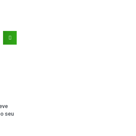
eve
ao seu