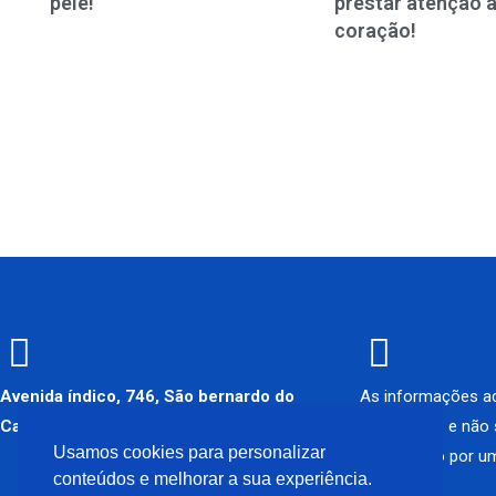
pele!
prestar atenção 
coração!
Avenida índico, 746, São bernardo do
As informações aq
Campo – SP
informativo e não
Usamos cookies para personalizar
diagnóstico por um
Como chegar
conteúdos e melhorar a sua experiência.