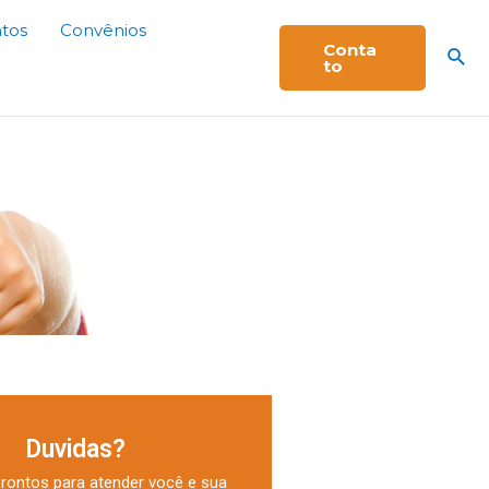
tos
Convênios
Conta
to
Duvidas?
rontos para atender você e sua