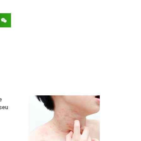
e
seu