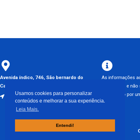
Avenida índico, 746, São bernardo do
As informações aq
Campo – SP
informativo e não
Usamos cookies para personalizar
diagnóstico por um
Como chegar
conteúdos e melhorar a sua experiência.
Leia Mais.
Entendi!