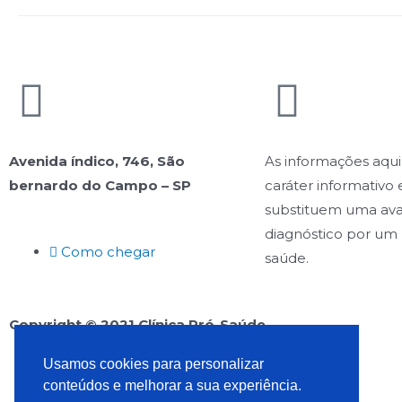
Avenida índico, 746, São
As informações aqui
bernardo do Campo – SP
caráter informativo 
substituem uma ava
diagnóstico por um 
Como chegar
saúde.
Copyright © 2021 Clínica Pró-Saúde
Usamos cookies para personalizar
conteúdos e melhorar a sua experiência.