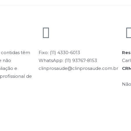
 contidas têm
Fixo: (11) 4330-6013
Res
e não
WhatsApp: (11) 93767-8153
Carl
liação e
clinprosaude@clinprosaude.com.br
CRM
profissional de
Não