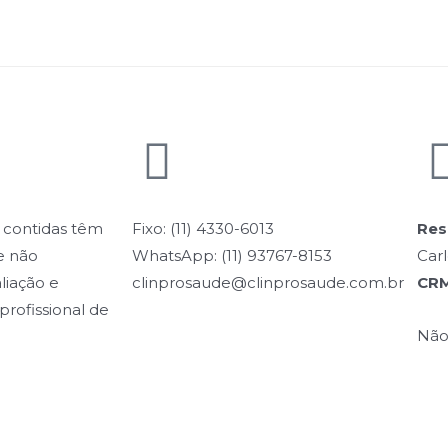
 contidas têm
Fixo: (11) 4330-6013
Res
e não
WhatsApp: (11) 93767-8153
Carl
liação e
clinprosaude@clinprosaude.com.br
CRM
profissional de
Não