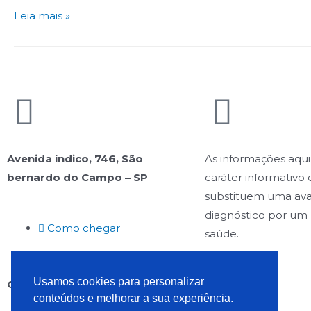
Leia mais »
Avenida índico, 746, São
As informações aqui
bernardo do Campo – SP
caráter informativo 
substituem uma ava
diagnóstico por um 
Como chegar
saúde.
Usamos cookies para personalizar
Copyright © 2021 Clínica Pró-Saúde
conteúdos e melhorar a sua experiência.