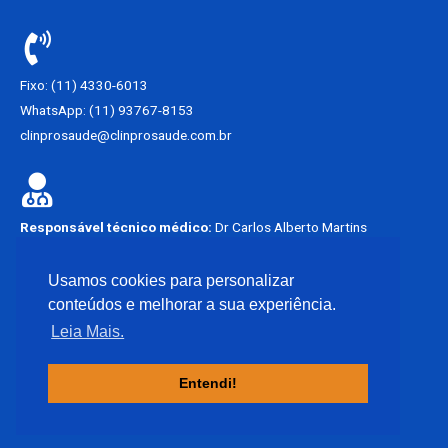
Fixo: (11) 4330-6013
WhatsApp: (11) 93767-8153
clinprosaude@clinprosaude.com.br
Responsável técnico médico:
Dr Carlos Alberto Martins
Francisco.
CRM – SP 62449
Usamos cookies para personalizar
conteúdos e melhorar a sua experiência.
Não atendemos emergência.
Leia Mais.
Entendi!
Copyright © 2021 Clínica Pró-Saúde