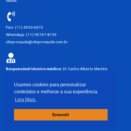
saúde.
Fixo: (11) 4330-6013
WhatsApp: (11) 93767-8153
clinprosaude@clinprosaude.com.br
Responsável técnico médico:
Dr Carlos Alberto Martins
Francisco.
CRM – SP 62449
Usamos cookies para personalizar
conteúdos e melhorar a sua experiência.
Não atendemos emergência.
Leia Mais.
Entendi!
Copyright © 2021 Clínica Pró-Saúde