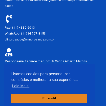
saúde.
Fixo: (11) 4330-6013
WhatsApp: (11) 93767-8153
clinprosaude@clinprosaude.com.br
Responsável técnico médico:
Dr Carlos Alberto Martins
Francisco.
CRM – SP 62449
Usamos cookies para personalizar
conteúdos e melhorar a sua experiência.
Não atendemos emergência.
Leia Mais.
Entendi!
Copyright © 2021 Clínica Pró-Saúde